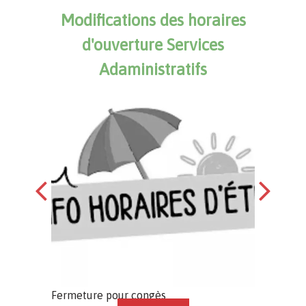
Modifications des horaires
Aler
d'ouverture Services
Adaministratifs
Fermeture pour congès