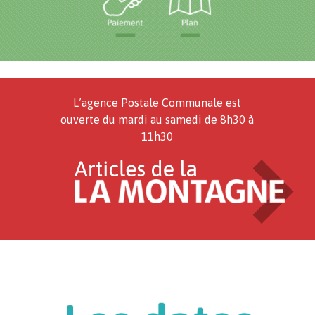
L’agence Postale Communale est
ouverte du mardi au samedi de 8h30 à
11h30